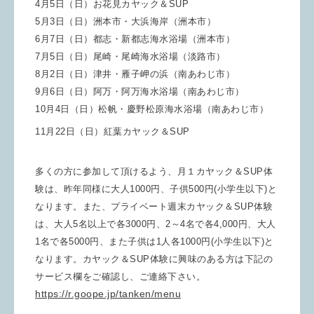
4月5日（日）お花見カヤック＆SUP
5月3日（日）洲本市・大浜海岸（洲本市）
6月7日（日）都志・新都志海水浴場（洲本市）
7月5日（日）尾崎・尾崎海水浴場（淡路市）
8月2日（日）津井・雁子岬の浜（南あわじ市）
9月6日（日）阿万・阿万海水浴場（南あわじ市）
10
月
4
日（日）松帆・慶野松原海水浴場（南あわじ市）
11
月
22
日（日）紅葉カヤック＆
SUP
多くの方に参加して頂けるよう、月１カヤック＆SUP体
験は、昨年同様に大人1000円、子供500円(小学生以下)と
なります。また、プライベート週末カヤック＆SUP体験
は、大人5名以上で各3000円、2～4名で各4,000円、大人
1名で各5000円、また子供は1人各1000円(小学生以下)と
なります。カヤック＆SUP体験に興味のある方は下記の
サービス欄をご確認し、ご連絡下さい。
https://r.goope.jp/tanken/menu