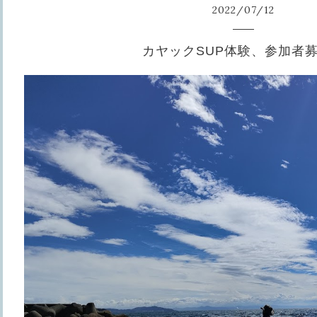
2022
/
07
/
12
カヤックSUP体験、参加者